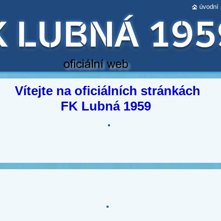
úvodní 
Vítejte na oficiálních stránkách
FK Lubná 1959