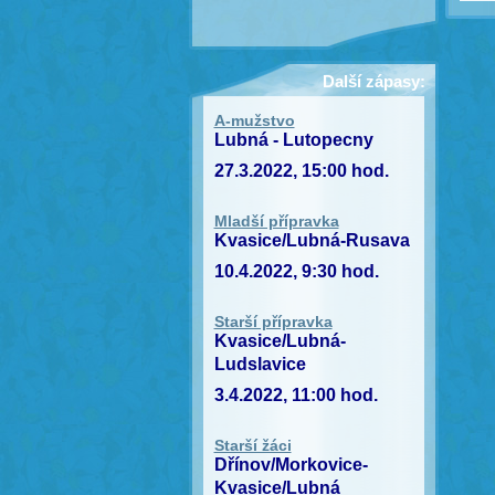
Další zápasy:
A-mužstvo
Lubná - Lutopecny
27.3.2022, 15:00 hod.
Mladší přípravka
Kvasice/Lubná-Rusava
10.4.2022, 9:30 hod.
Starší přípravka
Kvasice/Lubná-
Ludslavice
3.4.2022, 11:00 hod.
Starší žáci
Dřínov/Morkovice-
Kvasice/Lubná