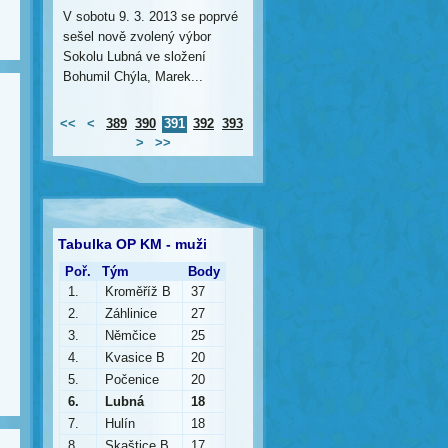
V sobotu 9. 3. 2013 se poprvé
sešel nově zvolený výbor
Sokolu Lubná ve složení
Bohumil Chýla, Marek...
<<
<
389
390
391
392
393
>
>>
Tabulka OP KM - muži
Poř.
Tým
Body
1.
Kroměříž B
37
2.
Záhlinice
27
3.
Němčice
25
4.
Kvasice B
20
5.
Počenice
20
6.
Lubná
18
7.
Hulín
18
8.
Skaštice B
17