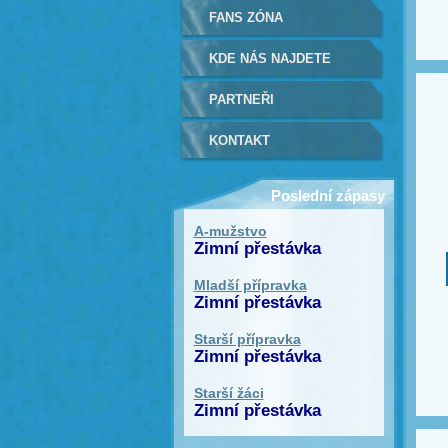
FANS ZÓNA
KDE NÁS NAJDETE
PARTNEŘI
KONTAKT
Poslední zápasy
A-mužstvo
Zimní přestávka
Mladší přípravka
Zimní přestávka
Starší přípravka
Zimní přestávka
Starší žáci
Zimní přestávka