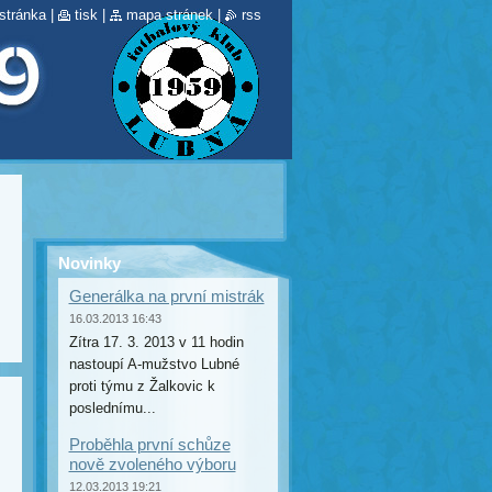
stránka
|
tisk
|
mapa stránek
|
rss
Novinky
Generálka na první mistrák
16.03.2013 16:43
Zítra 17. 3. 2013 v 11 hodin
nastoupí A-mužstvo Lubné
proti týmu z Žalkovic k
poslednímu...
Proběhla první schůze
nově zvoleného výboru
12.03.2013 19:21