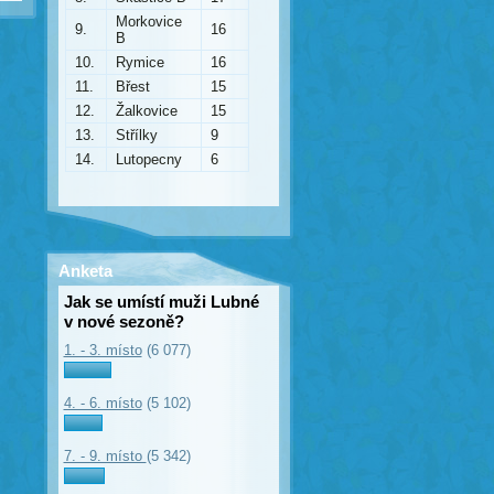
Morkovice
9.
16
B
10.
Rymice
16
11.
Břest
15
12.
Žalkovice
15
13.
Střílky
9
14.
Lutopecny
6
Anketa
Jak se umístí muži Lubné
v nové sezoně?
1. - 3. místo
(6 077)
4. - 6. místo
(5 102)
7. - 9. místo
(5 342)