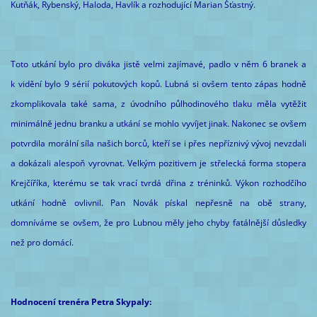
Kutňák, Rybenský, Haloda, Havlík a rozhodující Marian Šťastný.
Toto utkání bylo pro diváka jistě velmi zajímavé, padlo v něm 6 branek a
k vidění bylo 9 sérií pokutových kopů. Lubná si ovšem tento zápas hodně
zkomplikovala také sama, z úvodního půlhodinového tlaku měla vytěžit
minimálně jednu branku a utkání se mohlo vyvíjet jinak. Nakonec se ovšem
potvrdila morální síla našich borců, kteří se i přes nepříznivý vývoj nevzdali
a dokázali alespoň vyrovnat. Velkým pozitivem je střelecká forma stopera
Krejčíříka, kterému se tak vrací tvrdá dřina z tréninků. Výkon rozhodčího
utkání hodně ovlivnil. Pan Novák pískal nepřesně na obě strany,
domníváme se ovšem, že pro Lubnou měly jeho chyby fatálnější důsledky
než pro domácí.
Hodnocení trenéra Petra Skypaly: