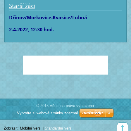
Starší žáci
Dřínov/Morkovice-Kvasice/Lubná
2.4.2022, 12:30 hod.
© 2015 Všechna práva vyhrazena.
Vytvořte si webové stránky zdarma!
Zobrazit:
Mobilní verzi
|
Standardní verzi