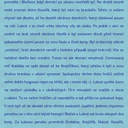
pomohla i Blažkovi, když domácí po závaru nastřelili tyč. Na druhé straně
mohl srovnat skóre Kovařík, který šel sám na brankáře. Střelu si ovšem
chystal tak dlouho, až ho dostihl obránce domácích, který zblokoval pouze
na roh. Lubná v tu chvíli vrhla všechny síly do útoku. Po jedné z akcí se
uvolnil na levé straně obránce Havlík a byl zastaven těsně před hranicí
pokutového území pouze za cenu faulu a žluté karty. Byl to klasický zákrok
„snožmo“, hráč domácích neměl v žádném případě úmysl hrát míč. Vše se
naštěstí obešlo bez zranění. Trestu se ale domácí nevyhnuli. Centrovaný
míč Kutňáka se opět dostal až ke Krejčiříkoví, který střelou k tyči a svou
druhou brankou v utkání vyrovnal. Spolupráce těchto dvou hráčů začíná
velmi dobře fungovat nejen na hřišti, ale i mimo něj :-). Lubná vycítila šanci
na otočení výsledku a v závěrečných 10-ti minutách se snažila o obrat
v utkání. To se našim hráčům už nepodařilo a tak přišlo na pokutové kopy.
V nich byli až do deváté série všichni exekutoři úspěšní. Jedinou chycenou
penaltou se v této sérii blýskl hostující Blažek a Lubná tak brala alespoň dva
body. Za Lubnou penaltu proměnili Droběna, Krejčiřík, Skácel, Kovařík,