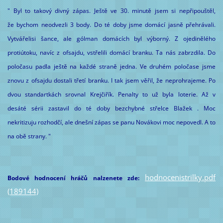
" Byl to takový divný zápas. Ještě ve 30. minutě jsem si nepřipouštěl,
že bychom neodvezli 3 body. Do té doby jsme domácí jasně přehrávali.
Vytvářelisi šance, ale gólman domácích byl výborný. Z ojedinělého
protiútoku, navíc z ofsajdu, vstřelili domácí branku. Ta nás zabrzdila. Do
poločasu padla ještě na každé straně jedna. Ve druhém poločase jsme
znovu z ofsajdu dostali třetí branku. I tak jsem věřil, že neprohrajeme. Po
dvou standartkách srovnal Krejčiřík. Penalty to už byla loterie. Až v
desáté sérii zastavil do té doby bezchybné střelce Blažek . Moc
nekritizuju rozhodčí, ale dnešní zápas se panu Novákovi moc nepovedl. A to
na obě strany. "
hodnocenistrilky.pdf
Bodové hodnocení hráčů nalzenete zde:
(189144)