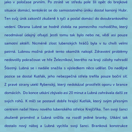
jako v poločase prvním. Po ztrátě ve středu pole šli opět do brejkové
situace domácí, tentokrát se do samostatného úniku dostal kanoný Hubr.
Ten svůj únik zakončil zkušeně k tyči a poslal domácí do dvoubrankového
vedení. Obrana Lubné se hodně zlobila na pomezního rozhodčího, který
neodmával údajný ofsajd. Jestli tomu tak bylo nebo ne, vědí asi pouze
samotní aktéři. Nicméně zlost lubenských hráčů byla v tu chvíli velmi
patrná. Lubnou možná právě tento okamžik nakopl. Zdravotní problémy
nedovolily pokračovat ve hře Železníkovi, kterého na kraji zálohy nahradil
Šťastný. Lubná se i nadále snažila s výsledkem něco udělat. Do nadějné
pozice se dostal Kutňák, jeho nebezpečná střela trefila pouze boční síť.
Z pravé strany utekl Rybenský, který nedokázal prostřelit oporu v brance
domácích. Do konce utkání zbývalo asi 20 minut a Lubná zahrávala další ze
svých rohů. K míči se postavil dobře hrající Kutňák, který svým přesným
centrem našel hlavu nového lubenského střelce Krejčiříka. Ten svoji šanci
zkušeně proměnil a Lubná snížila na rozdíl jediné branky. Utkání tak
dostalo nový náboj a Lubná vycítila svoji šanci. Branková konstrukce