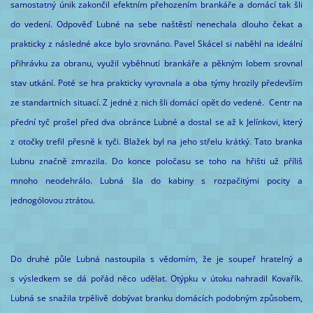
samostatný únik zakončil efektním přehozením brankáře a domácí tak šli
do vedení. Odpověď Lubné na sebe naštěstí nenechala dlouho čekat a
prakticky z následné akce bylo srovnáno. Pavel Skácel si naběhl na ideální
přihrávku za obranu, využil vyběhnutí brankáře a pěkným lobem srovnal
stav utkání. Poté se hra prakticky vyrovnala a oba týmy hrozily především
ze standartních situací. Z jedné z nich šli domácí opět do vedené. Centr na
přední tyč prošel před dva obránce Lubné a dostal se až k Jelínkovi, který
z otočky trefil přesně k tyči. Blažek byl na jeho střelu krátký. Tato branka
Lubnu značně zmrazila. Do konce poločasu se toho na hřišti už příliš
mnoho neodehrálo. Lubná šla do kabiny s rozpačitými pocity a
jednogólovou ztrátou.
Do druhé půle Lubná nastoupila s vědomím, že je soupeř hratelný a
s výsledkem se dá pořád něco udělat. Otýpku v útoku nahradil Kovařík.
Lubná se snažila trpělivě dobývat branku domácích podobným způsobem,