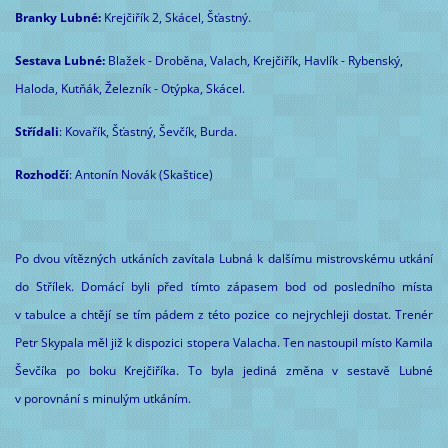
Branky Lubné:
Krejčiřík 2, Skácel, Šťastný.
Sestava Lubné:
Blažek - Droběna, Valach, Krejčiřík, Havlík - Rybenský,
Haloda, Kutňák, Železník - Otýpka, Skácel.
Střídali
: Kovařík, Šťastný, Ševčík, Burda.
Rozhodčí
: Antonín Novák (Skaštice)
Po dvou vítězných utkáních zavítala Lubná k dalšímu mistrovskému utkání
do Střílek. Domácí byli před tímto zápasem bod od posledního místa
v tabulce a chtějí se tím pádem z této pozice co nejrychleji dostat. Trenér
Petr Skypala měl již k dispozici stopera Valacha. Ten nastoupil místo Kamila
Ševčíka po boku Krejčiříka. To byla jediná změna v sestavě Lubné
v porovnání s minulým utkáním.