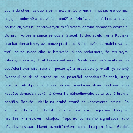
Lubná do utkání vstoupila velmi aktivně. Od prvních minut sevřela domácí
na jejich polovině a bez větších potíží je přehrávala. Lubná hrozila hlavně
po krajích, většinu centrovaných míčů ovšem obrana domácích odvrátila.
Do první vyložené šance se dostal Skácel. Tvrdou střelu Toma Kutňáka
brankář domácích vyrazil pouze před sebe, Skácel ovšem z malého vápna
trefil pouze zvedajícího se brankáře. Nutno podotknout, že ten svými
výbornými zákroky držel domácí nad vodou. V další šanci se Skácel snažil o
obstřelení brankáře, nastřelil pouze tyč. Z pravé strany hrozil rychlonohý
Rybenský na druhé straně se ho pokoušel napodobit Železník, který
několikrát utekl po lajně. Jeho centr ovšem většinou skončil na hlavě nebo
kopačce domácích beků. Z úvodního půlhodinového tlaku Lubné branka
nepřišla. Bohužel udeřilo na druhé straně po kontroverzní situaci. Po
stříleckém brejku se dostal míč k osamocenému Gejdošovi, který se
nacházel v metrovém ofsajdu. Praporek pomezního signalizoval tuto
ofsajdovou situaci, hlavní rozhodčí ovšem nechal hru pokračovat. Gejdoš