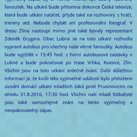
fanoušek. Na utkání bude přítomna dokonce Česká televize,
která bude utkání natáčet, přijde také na rozhovory s hráči,
trenéry atd. Nebude chybět ani profesionální fotograf. V
dresu Zlína nastoupí mimo jiné také bývalý reprezentant
Zdeněk Grygera. Obec Lubná se na toto utkání rozhodla
vypravit autobus pro všechny naše věrné fanoušky. Autobus
bude vyjíždět v 15:45 hod. z horní autobusové zastávky v
Lubné a bude pokračovat po trase Vrbka, Kvasice, Zlín.
Všichni jsou na toto utkání srdečně zváni. Další důležitou
informací je, že kvůli této vyjímečné události bylo přeloženo
úvodní domácí utkání mladších žáků proti Prusinovicím na
středu 31.8.2016, 17:30 hod. Všichni naši mladí fotbalisté
jsou také samozřejmě zváni na tento vyjímečný a
neopakovatelný zápas.