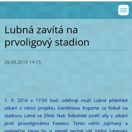
Lubná zavítá na
prvoligový stadion
26.08.2016 14:15
1. 9. 2016 v 17:00 hod. odehrají muži Lubné přátelské
utkání v rámci projektu Gambrinus Kopeme za fotbal na
stadionu Letná ve Zlíně. Naši fotbalisté změří síly v utkání
proti provoligovému Fastavu. Tento velmi zajímavý a
vyjímečný zápas by si neměl nechat ujít žádný lubenský