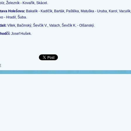
lz, Železník - Kovařík, Skácel.
tava Holešova:
Bakalík - Kadlčík, Barták, Paštěka, Matuška - Uruba, Karol, Vaculík
o - Hradil, Šuba.
dali:
Vítek, Bačinský, Ševčík V., Valach, Ševčík K. - Olšanský.
hodčí:
Josef Hušek.
t