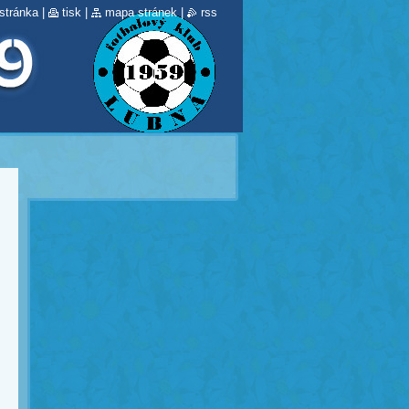
stránka
|
tisk
|
mapa stránek
|
rss