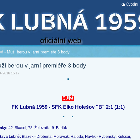
úvodní 
od
-
Muži berou v jarní premiéře 3 body
ži berou v jarní premiéře 3 body
4.2016 15:17
MUŽI
FK Lubná 1959 - SFK Elko Holešov "B" 2:1 (1:1)
nky:
42. Skácel, 78. Železník - 9. Barták.
tava Lubné:
Blažek - Droběna, Moravčík, Haloda, Havlík - Rybenský, Kulcsár,