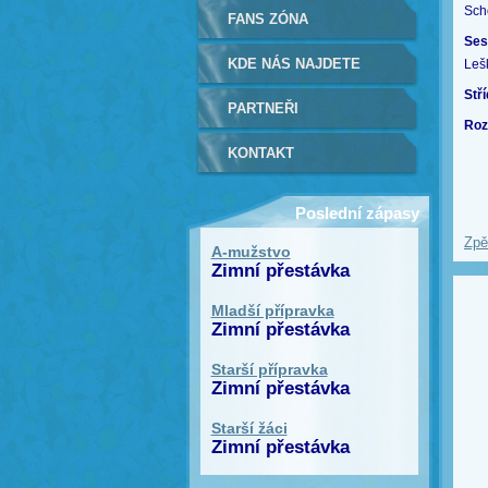
Scho
FANS ZÓNA
Ses
KDE NÁS NAJDETE
Lešk
Stří
PARTNEŘI
Roz
KONTAKT
Poslední zápasy
Zpě
A-mužstvo
Zimní přestávka
Mladší přípravka
Zimní přestávka
Starší přípravka
Zimní přestávka
Starší žáci
Zimní přestávka