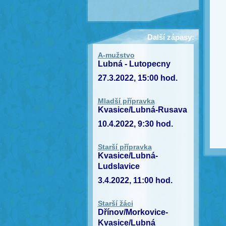
Další zápasy:
A-mužstvo
Lubná - Lutopecny
27.3.2022, 15:00 hod.
Mladší přípravka
Kvasice/Lubná-Rusava
10.4.2022, 9:30 hod.
Starší přípravka
Kvasice/Lubná-
Ludslavice
3.4.2022, 11:00 hod.
Starší žáci
Dřínov/Morkovice-
Kvasice/Lubná