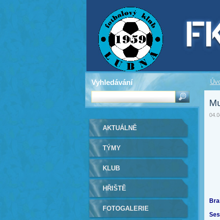
Vyhledávání
Úv
Mu
04.0
AKTUÁLNĚ
TÝMY
KLUB
HŘIŠTĚ
Bra
FOTOGALERIE
Ses