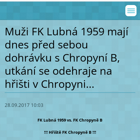
Muži FK Lubná 1959 mají
dnes před sebou
dohrávku s Chropyní B,
utkání se odehraje na
hřišti v Chropyni...
28.09.2017 10:03
FK Lubná 1959 vs. FK Chropyně B
!!! Hřiště FK Chropyně B !!!