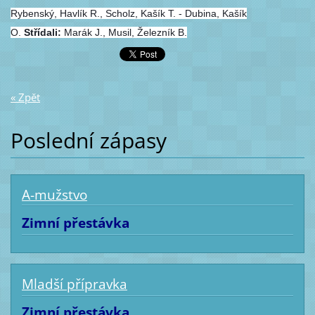
Rybenský, Havlík R., Scholz, Kašík T. - Dubina, Kašík
O.
Střídali:
Marák J., Musil, Železník B.
« Zpět
Poslední zápasy
A-mužstvo
Zimní přestávka
Mladší přípravka
Zimní přestávka