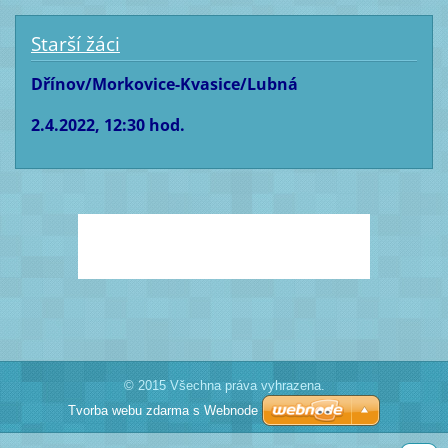
Starší žáci
Dřínov/Morkovice-Kvasice/Lubná
2.4.2022, 12:30 hod.
© 2015 Všechna práva vyhrazena.
Tvorba webu zdarma s Webnode