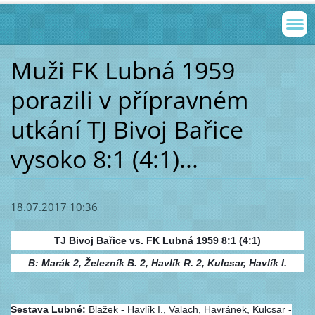
Muži FK Lubná 1959
porazili v přípravném
utkání TJ Bivoj Bařice
vysoko 8:1 (4:1)...
18.07.2017 10:36
TJ Bivoj Bařice vs. FK Lubná 1959 8:1 (4:1)
B: Marák 2, Železník B. 2, Havlík R. 2, Kulcsar, Havlík I.
Sestava Lubné:
Blažek - Havlík I., Valach, Havránek, Kulcsar -