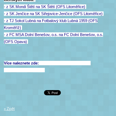
- z SK Mondi Štětí na SK Štětí (OFS Litoměřice)
- z SK Jenčice na SK Siřejovice-Jenčice (OFS Litoměřice)
- z TJ Sokol Lubná na Fotbalový klub Lubná 1959 (OFS
Kroměříž)
- z FC MSA Dolní Benešov, o.s. na FC Dolní Benešov, o.s.
(OFS Opava)
Více naleznete zde:
nv.fotbal.cz/scripts/detail.php?
id=146649&tmplid=1347
« Zpět