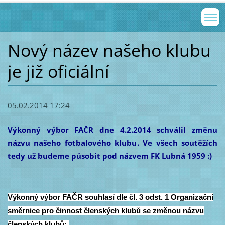
Nový název našeho klubu
je již oficiální
05.02.2014 17:24
Výkonný výbor FAČR dne 4.2.2014 schválil změnu
názvu našeho fotbalového klubu. Ve všech soutěžích
tedy už budeme působit pod názvem FK Lubná 1959 :)
Výkonný výbor FAČR souhlasí dle čl. 3 odst. 1 Organizační
směrnice pro činnost členských klubů se změnou názvu
členských klubů: