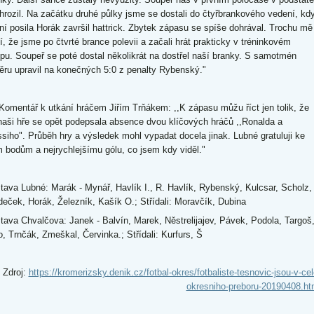
hrozil. Na začátku druhé půlky jsme se dostali do čtyřbrankového vedení, kd
ní posila Horák završil hattrick. Zbytek zápasu se spíše dohrával. Trochu mě
í, že jsme po čtvrté brance polevii a začali hrát prakticky v tréninkovém
pu. Soupeř se poté dostal několikrát na dostřel naší branky. S samotmén
ěru upravil na konečných 5:0 z penalty Rybenský."
entář k utkání hráčem Jiřím Trňákem: ,,K zápasu můžu říct jen tolik, že
naši hře se opět podepsala absence dvou klíčových hráčů ,,Ronalda a
siho". Průběh hry a výsledek mohl vypadat docela jinak. Lubné gratuluji ke
m bodům a nejrychlejšímu gólu, co jsem kdy viděl."
tava Lubné: Marák - Mynář, Havlík I., R. Havlík, Rybenský, Kulcsar, Scholz,
deček, Horák, Železník, Kašík O.; Střídali: Moravčík, Dubina
tava Chvalčova: Janek - Balvín, Marek, Něstrelijajev, Pávek, Podola, Targoš
o, Trnčák, Zmeškal, Červinka.; Střídali: Kurfurs, Š
Zdroj:
https://kromerizsky.denik.cz/fotbal-okres/fotbaliste-tesnovic-jsou-v-cel
okresniho-preboru-20190408.ht