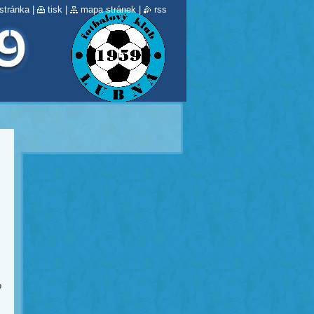
stránka
|
tisk
|
mapa stránek
|
rss
o