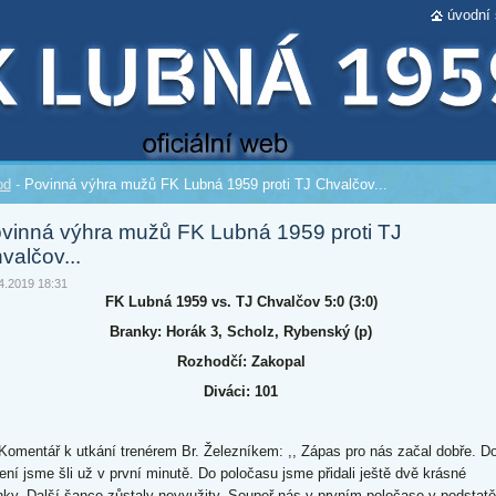
úvodní 
od
-
Povinná výhra mužů FK Lubná 1959 proti TJ Chvalčov...
vinná výhra mužů FK Lubná 1959 proti TJ
valčov...
4.2019 18:31
FK Lubná 1959 vs. TJ Chvalčov 5:0 (3:0)
Branky: Horák 3, Scholz, Rybenský (p)
Rozhodčí: Zakopal
Diváci: 101
entář k utkání trenérem Br. Železníkem: ,, Zápas pro nás začal dobře. D
ení jsme šli už v první minutě. Do poločasu jsme přidali ještě dvě krásné
nky. Další šance zůstaly nevyužity. Soupeř nás v prvním poločase v podstatě