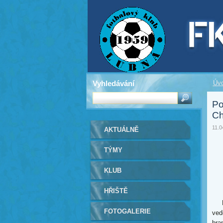
Vyhledávání
Úv
Po
Ch
11.0
AKTUÁLNĚ
TÝMY
KLUB
HŘIŠTĚ
Kom
FOTOGALERIE
ved
bra