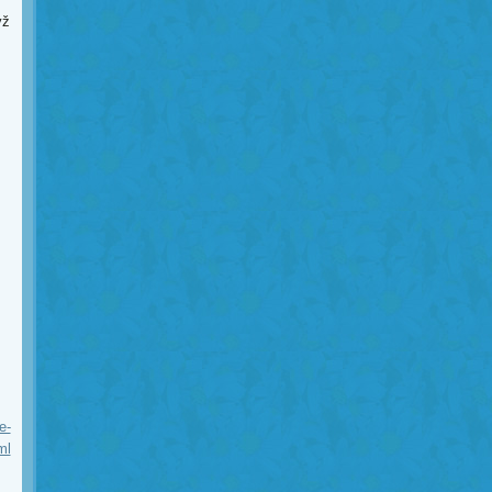
yž
,
e-
ml