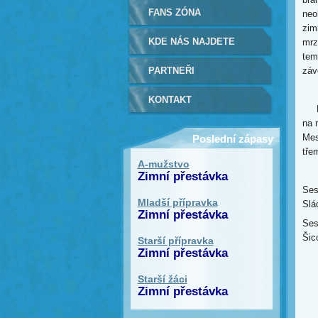
FANS ZÓNA
neo
zim
KDE NÁS NAJDETE
mrz
tem
PARTNEŘI
záv
KONTAKT
Kom
na 
Mes
Poslední zápasy
tře
A-mužstvo
Zimní přestávka
Ses
Mladší přípravka
Slá
Zimní přestávka
Ses
Šic
Starší přípravka
Zimní přestávka
Starší žáci
Zimní přestávka