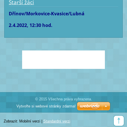
Starší žáci
Dřínov/Morkovice-Kvasice/Lubná
2.4.2022, 12:30 hod.
© 2015 Všechna práva vyhrazena.
Vytvořte si webové stránky zdarma!
Zobrazit:
Mobilní verzi
|
Standardní verzi