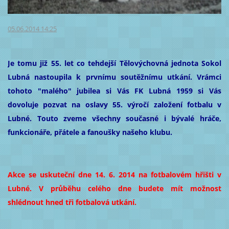
05.06.2014 14:25
Je tomu již 55. let co tehdejší Tělovýchovná jednota Sokol
Lubná nastoupila k prvnímu soutěžnímu utkání. Vrámci
tohoto "malého" jubilea si Vás FK Lubná 1959 si Vás
dovoluje pozvat na oslavy 55. výročí založení fotbalu v
Lubné. Touto zveme všechny současné i bývalé hráče,
funkcionáře, přátele a fanoušky našeho klubu.
Akce se uskuteční dne 14. 6. 2014 na fotbalovém hřišti v
Lubné. V průběhu celého dne budete mít možnost
shlédnout hned tři fotbalová utkání.