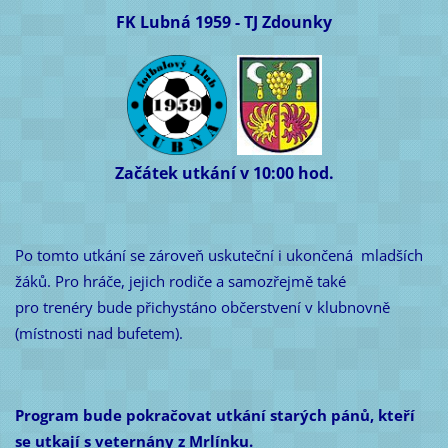
FK Lubná 1959 - TJ Zdounky
Začátek utkání v 10:00 hod.
Po tomto utkání se zároveň uskuteční i ukončená mladších
žáků. Pro hráče, jejich rodiče a samozřejmě také
pro trenéry bude přichystáno občerstvení v klubnovně
(místnosti nad bufetem).
Program bude pokračovat utkání starých pánů, kteří
se utkají s veternány z Mrlínku.