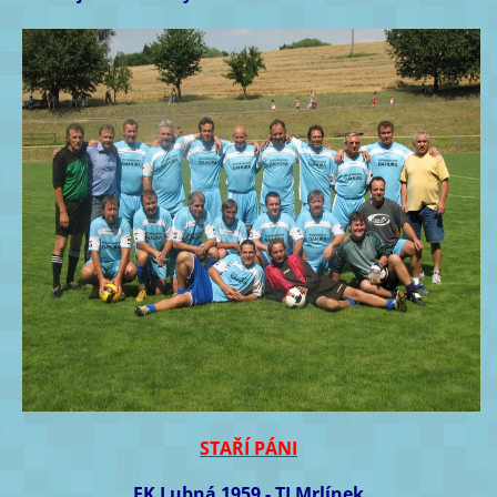
STAŘÍ PÁNI
FK Lubná 1959 - TJ Mrlínek