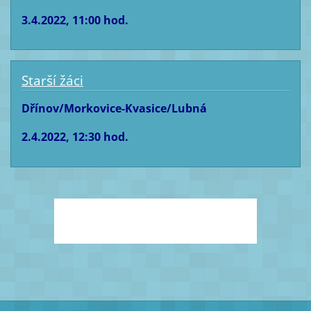
3.4.2022, 11:00 hod.
Starší žáci
Dřínov/Morkovice-Kvasice/Lubná
2.4.2022, 12:30 hod.