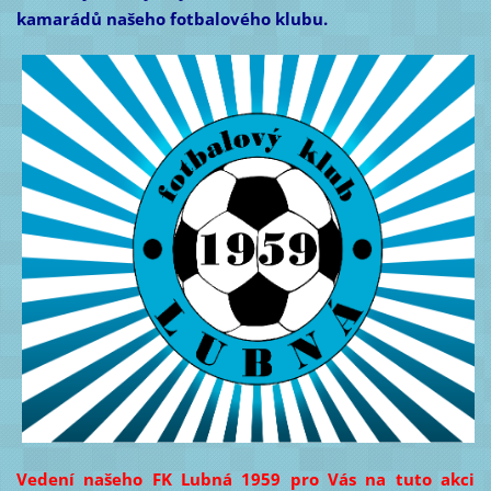
kamarádů našeho fotbalového klubu.
Vedení našeho FK Lubná 1959 pro Vás na tuto akci