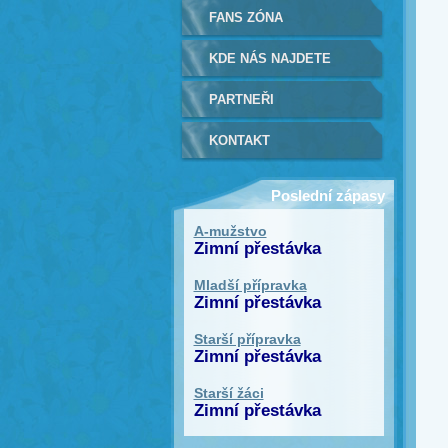
FANS ZÓNA
KDE NÁS NAJDETE
PARTNEŘI
KONTAKT
Poslední zápasy
A-mužstvo
Zimní přestávka
Mladší přípravka
Zimní přestávka
Starší přípravka
Zimní přestávka
Starší žáci
Zimní přestávka