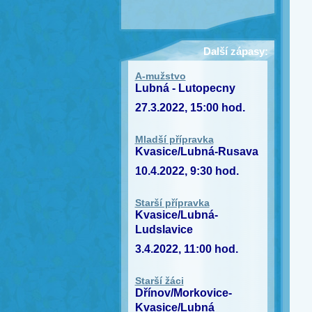
Další zápasy:
A-mužstvo
Lubná - Lutopecny
27.3.2022, 15:00 hod.
Mladší přípravka
Kvasice/Lubná-Rusava
10.4.2022, 9:30 hod.
Starší přípravka
Kvasice/Lubná-
Ludslavice
3.4.2022, 11:00 hod.
Starší žáci
Dřínov/Morkovice-
Kvasice/Lubná