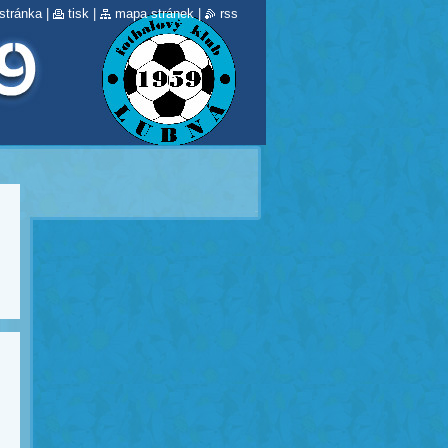
stránka
|
tisk
|
mapa stránek
|
rss