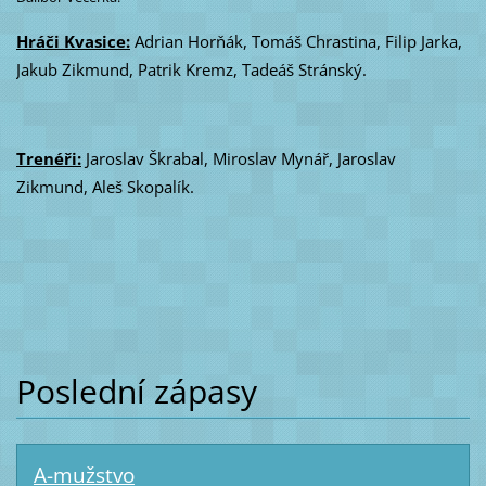
Hráči Kvasice:
Adrian Horňák, Tomáš Chrastina, Filip Jarka,
Jakub Zikmund, Patrik Kremz, Tadeáš Stránský.
Trenéři:
Jaroslav Škrabal, Miroslav Mynář, Jaroslav
Zikmund, Aleš Skopalík.
Poslední zápasy
A-mužstvo