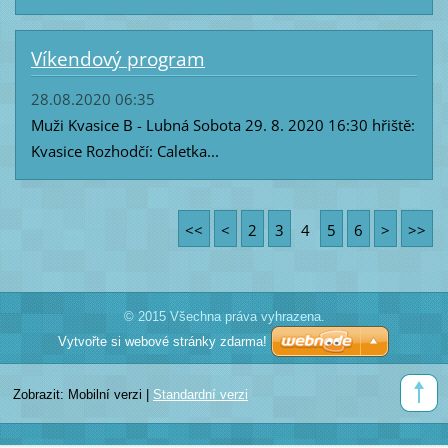
Víkendový program
28.08.2020 06:35
Muži Kvasice B - Lubná Sobota 29. 8. 2020 16:30 hřiště:
Kvasice Rozhodčí: Caletka...
<<
<
2
3
4
5
6
>
>>
© 2015 Všechna práva vyhrazena.
Vytvořte si webové stránky zdarma!
Zobrazit:
Mobilní verzi
|
Standardní verzi