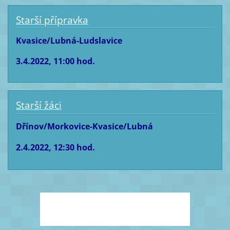
Starší přípravka
Kvasice/Lubná-Ludslavice
3.4.2022, 11:00 hod.
Starší žáci
Dřínov/Morkovice-Kvasice/Lubná
2.4.2022, 12:30 hod.