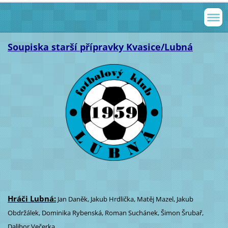
Soupiska starší přípravky Kvasice/Lubná
Hráči Lubná:
Jan Daněk, Jakub Hrdlička, Matěj Mazel, Jakub
Obdržálek, Dominika Rybenská, Roman Suchánek, Šimon Šrubař,
Dalibor Večerka.