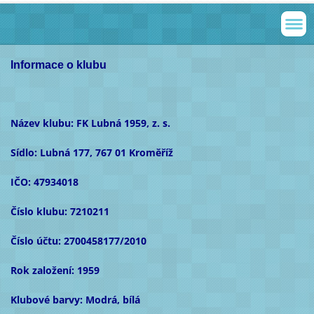
Informace o klubu
Název klubu: FK Lubná 1959, z. s.
Sídlo: Lubná 177, 767 01 Kroměříž
IČO: 47934018
Číslo klubu: 7210211
Číslo účtu: 2700458177/2010
Rok založení: 1959
Klubové barvy: Modrá, bílá