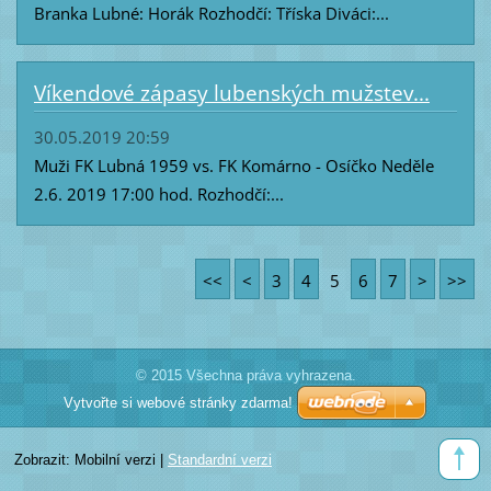
Branka Lubné: Horák Rozhodčí: Tříska Diváci:...
Víkendové zápasy lubenských mužstev...
30.05.2019 20:59
Muži FK Lubná 1959 vs. FK Komárno - Osíčko Neděle
2.6. 2019 17:00 hod. Rozhodčí:...
<<
<
3
4
5
6
7
>
>>
© 2015 Všechna práva vyhrazena.
Vytvořte si webové stránky zdarma!
Zobrazit:
Mobilní verzi
|
Standardní verzi