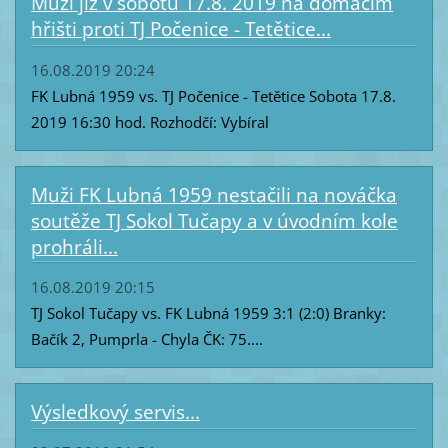
Muži již v sobotu 17.8. 2019 na domácím
hřišti proti TJ Počenice - Tetětice...
16.08.2019 20:24
FK Lubná 1959 vs. TJ Počenice - Tetětice Sobota 17.8.
2019 16:30 hod. Rozhodčí: Vybíral
Muži FK Lubná 1959 nestačili na nováčka
soutěže TJ Sokol Tučapy a v úvodním kole
prohráli...
16.08.2019 20:15
TJ Sokol Tučapy vs. FK Lubná 1959 3:1 (2:0) Branky:
Bačík 2, Pumprla - Chyla ČK: 75....
Výsledkový servis...