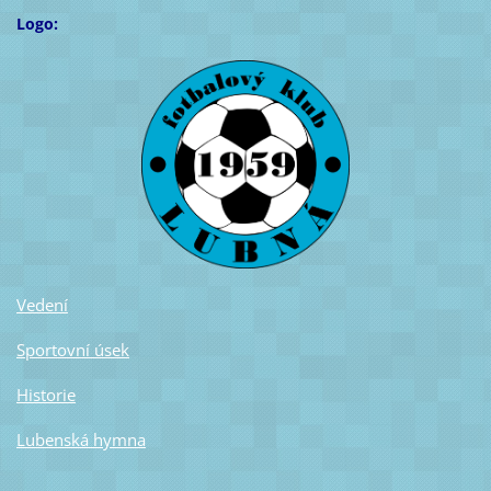
Logo:
Vedení
Sportovní úsek
Historie
Lubenská hymna